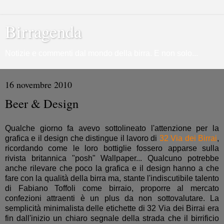
Birragenda
Notizie e commenti dal mondo della birra. E non solo...
16 novembre 2010
Beer & Design
Qualche giorno fa avevo sottolineato l'attenzione per la
grafica e il design che distingue il lavoro di
32 Via dei Birrai
,
ricordando come le loro bottiglie fossero apparse sulla
rivista britannica "posh" Wallpaper... Qualcuno potrebbe
anche rilevare che poco la grafica e il design hanno a che
fare con la qualità della birra ma, stante l'indiscutibile talento
di Fabiano Toffoli come birraio, proporre al mercato
confezioni attraenti è un plus da non sottovalutare. La
semplicità minimalista delle etichette di 32 Via dei Birrai era
fin dall'inizio un chiaro segnale della strada che il birrificio