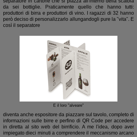
separatore in cartone che si piazza all'interno della scatola
da sei bottiglie. Praticamente quello che hanno tutti:
produttori di birra e produttori di vino. I ragazzi di 32 hanno
però deciso di personalizzarlo allungandogli pure la "vita". E
così il separatore
E il loro "alveare"
diventa anche espositore da piazzare sul tavolo, completo di
informazioni sulle birre e perfino di QR Code per accedere
in diretta al sito web del birrificio. A me l'idea, dopo aver
impiegato dieci minuti a comprendere il meccanismo arcano