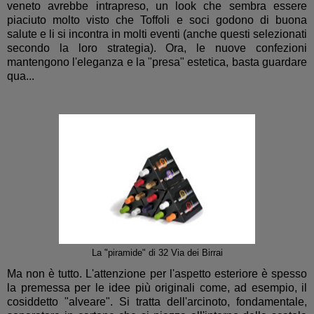
veneto avrebbe intrapreso, un look che sembra essere
piaciuto molto visto che Toffoli e soci godono di buona
salute e li si incontra in molti eventi (anche questi selezionati
secondo la loro strategia). Ora, le nuove confezioni
mantengono l'eleganza e la "presa" estetica, basta guardare
qua...
La "piramide" di 32 Via dei Birrai
Ma non è tutto. L'attenzione per l'aspetto esteriore è spesso
la premessa per le idee più originali come, ad esempio, il
cosiddetto "alveare". Si tratta dell'arcinoto, fondamentale,